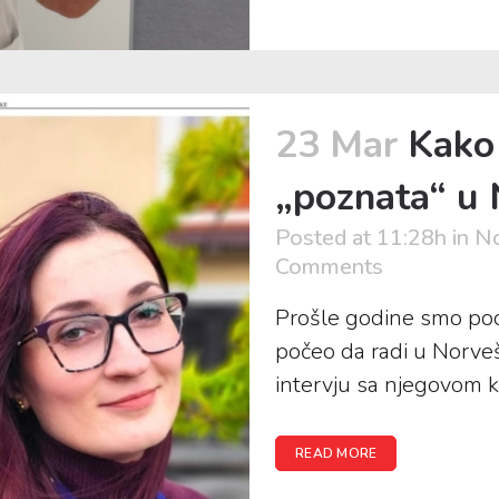
23 Mar
Kako
„poznata“ u 
Posted at 11:28h
in
No
Comments
Prošle godine smo pode
počeo da radi u Norve
intervju sa njegovom ko
READ MORE