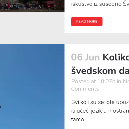
iskustvo iz susedne Šve
READ MORE
06 Jun
Kolik
švedskom da
Posted at 10:07h
in
No
Comments
Svi koji su se iole upo
ili učeći jezik u inostr
tamo...