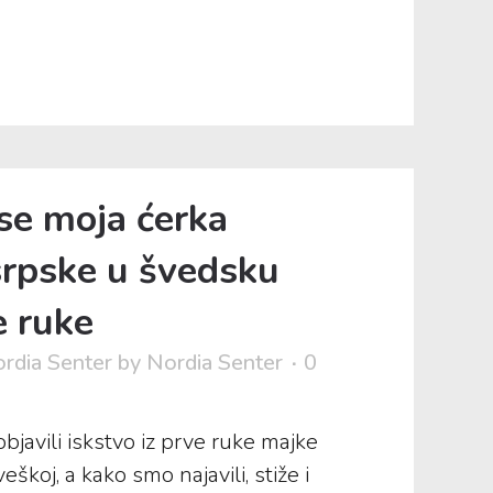
se moja ćerka
 srpske u švedsku
e ruke
rdia Senter
by
Nordia Senter
0
javili iskstvo iz prve ruke majke
škoj, a kako smo najavili, stiže i