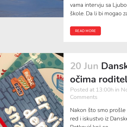
vama intervju sa Ljub
škole. Da li bi mogao za
READ MORE
20 Jun
Dansk
očima roditel
Posted at 13:00h
in
No
Comments
Nakon što smo prošle ob
red i iskustvo iz Dans