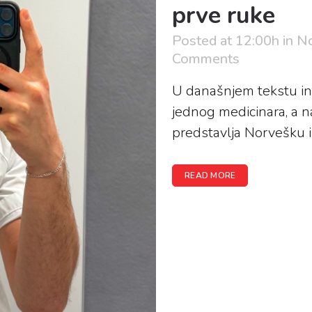
prve ruke
Posted at 12:00h
in
No
Comments
U današnjem tekstu int
jednog medicinara, a n
predstavlja Norvešku iz 
READ MORE