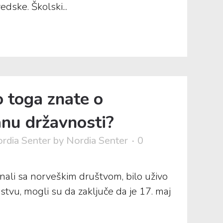
dske. Školski...
o toga znate o
nu državnosti?
rdia Senter
by
Nordia Senter
0
znali sa norveškim društvom, bilo uživo
anstvu, mogli su da zaključe da je 17. maj