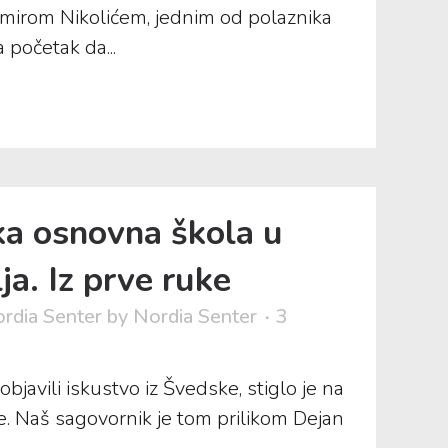
omirom Nikolićem, jednim od polaznika
 početak da...
a osnovna škola u
ja. Iz prve ruke
rdia Senter
by
Nordia Senter
3
javili iskustvo iz Švedske, stiglo je na
ke. Naš sagovornik je tom prilikom Dejan