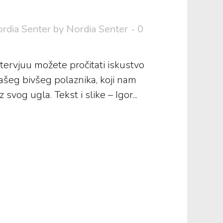
rdia Senter
by
Nordia Senter
0
ervjuu možete pročitati iskustvo
ašeg bivšeg polaznika, koji nam
svog ugla. Tekst i slike – Igor...