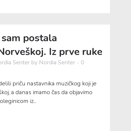
 sam postala
Norveškoj. Iz prve ruke
rdia Senter
by
Nordia Senter
0
lili priču nastavnika muzičkog koji je
škoj, a danas imamo čas da objavimo
leginicom iz...