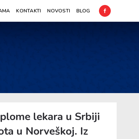
AMA
KONTAKTI
NOVOSTI
BLOG
plome lekara u Srbiji
ota u Norveškoj. Iz