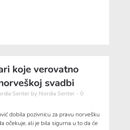
ari koje verovatno
 norveškoj svadbi
rdia Senter
by
Nordia Senter
0
ović dobila pozivnicu za pravu norvešku
a očekuje, ali je bila sigurna u to da će