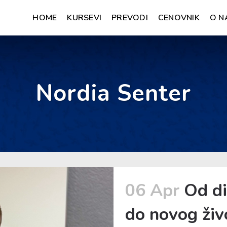
HOME
KURSEVI
PREVODI
CENOVNIK
O N
Nordia Senter
06 Apr
Od di
do novog živ