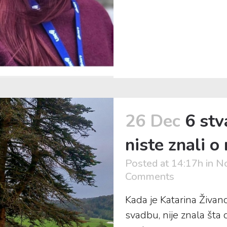
26 Dec
6 stv
niste znali o
Posted at 14:17h
in
No
Comments
Kada je Katarina Živan
svadbu, nije znala šta d