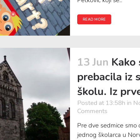
Petković koji se...
READ MORE
13 Jun
Kako 
prebacila iz
školu. Iz prv
Posted at 13:58h
in
No
Comments
Pre dve sedmice smo ob
jednog školarca u Norve