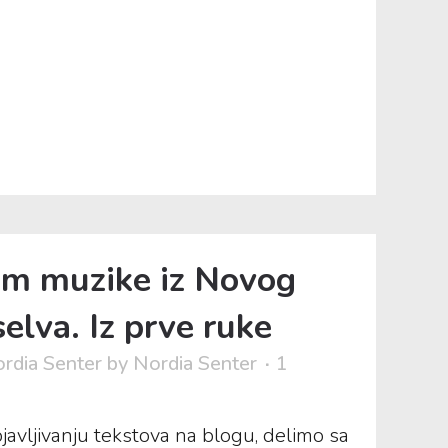
om muzike iz Novog
elva. Iz prve ruke
rdia Senter
by
Nordia Senter
1
avljivanju tekstova na blogu, delimo sa