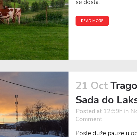
se dosta...
READ MORE
21 Oct
Trag
Sada do Laks
Posted at 12:59h
in
No
Comment
Posle duže pauze u obj