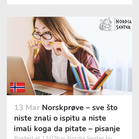
13 Mar
Norskprøve – sve što
niste znali o ispitu a niste
imali koga da pitate – pisanje
Posted at 12:02h
in
Nordia Senter
by