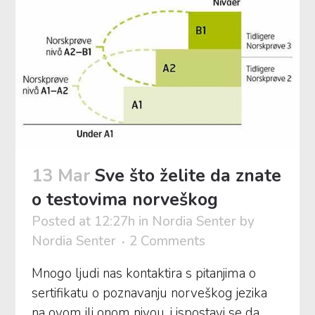
13 Mar
Sve što želite da znate
o testovima norveškog
Posted at 12:27h
in
Nordia Senter
by
Nordia Senter
2 Comments
Mnogo ljudi nas kontaktira s pitanjima o
sertifikatu o poznavanju norveškog jezika
na ovom ili onom nivou, i ispostavi se da