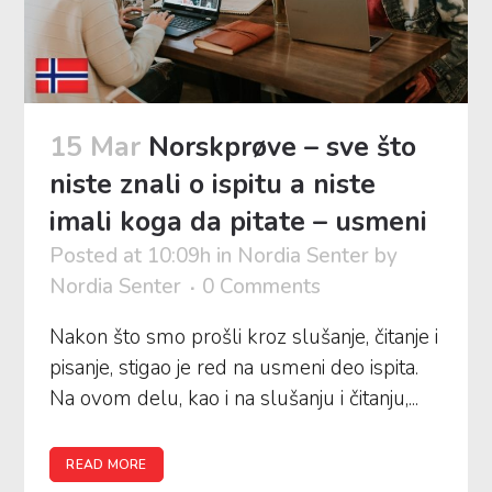
15 Mar
Norskprøve – sve što
niste znali o ispitu a niste
imali koga da pitate – usmeni
Posted at 10:09h
in
Nordia Senter
by
Nordia Senter
0 Comments
Nakon što smo prošli kroz slušanje, čitanje i
pisanje, stigao je red na usmeni deo ispita.
Na ovom delu, kao i na slušanju i čitanju,...
READ MORE