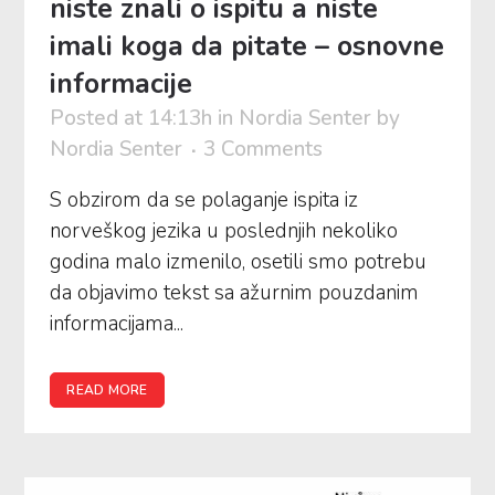
niste znali o ispitu a niste
imali koga da pitate – osnovne
informacije
Posted at 14:13h
in
Nordia Senter
by
Nordia Senter
3 Comments
S obzirom da se polaganje ispita iz
norveškog jezika u poslednjih nekoliko
godina malo izmenilo, osetili smo potrebu
da objavimo tekst sa ažurnim pouzdanim
informacijama...
READ MORE