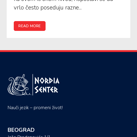
vrlo često poseduju razne...
READ MORE
Nauči jezik – promeni život!
BEOGRAD