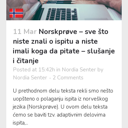
11 Mar
Norskprøve – sve što
niste znali o ispitu a niste
imali koga da pitate – slušanje
i čitanje
Posted at 15:42h
in
Nordia Senter
by
Nordia Senter
2 Comments
U prethodnom delu teksta rekli smo nešto
uopšteno o polaganju ispita iz norveškog
jezika (Norskprøve). U ovom delu teksta
ćemo se baviti tzv. adaptivnim delovima
ispita,...