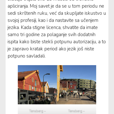
apliciranja. Moj savet je da se u tom periodu ne
sedi skrštenih ruku, već da skupljate iskustvo u
svojoj profesiji, kao i da nastavite sa učenjem
jezika. Kada stigne licenca, shvatite da imate
samo tri godine za polaganje svih dodatnih
ispita kako biste stekli potpunu autorizaciju, a to
je zapravo kratak period ako jezik još niste
potpuno savladali.
Tensberg –
Tensberg –