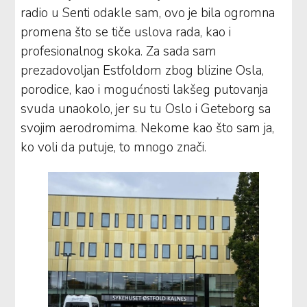
radio u Senti odakle sam, ovo je bila ogromna
promena što se tiče uslova rada, kao i
profesionalnog skoka. Za sada sam
prezadovoljan Estfoldom zbog blizine Osla,
porodice, kao i mogućnosti lakšeg putovanja
svuda unaokolo, jer su tu Oslo i Geteborg sa
svojim aerodromima. Nekome kao što sam ja,
ko voli da putuje, to mnogo znači.