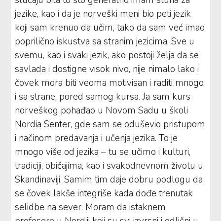
jezike, kao i da je norveški meni bio peti jezik
koji sam krenuo da učim, tako da sam već imao
poprilično iskustva sa stranim jezicima. Sve u
svemu, kao i svaki jezik, ako postoji želja da se
savlada i dostigne visok nivo, nije nimalo lako i
čovek mora biti veoma motivisan i raditi mnogo
i sa strane, pored samog kursa. Ja sam kurs
norveškog pohađao u Novom Sadu u školi
Nordia Senter, gde sam se oduševio pristupom
i načinom predavanja i učenja jezika. To je
mnogo više od jezika – tu se učimo i kulturi,
tradiciji, običajima, kao i svakodnevnom životu u
Skandinaviji. Samim tim daje dobru podlogu da
se čovek lakše integriše kada dođe trenutak
selidbe na sever. Moram da istaknem
profesore u Nordiji koji su svi izvrsni i odlični u