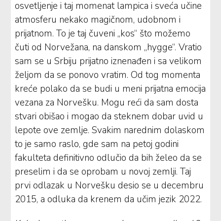
osvetljenje i taj momenat lampica i sveća učine
atmosferu nekako magičnom, udobnom i
prijatnom. To je taj čuveni „kos“ što možemo
čuti od Norvežana, na danskom „hygge“. Vratio
sam se u Srbiju prijatno iznenađen i sa velikom
željom da se ponovo vratim. Od tog momenta
kreće polako da se budi u meni prijatna emocija
vezana za Norvešku. Mogu reći da sam dosta
stvari obišao i mogao da steknem dobar uvid u
lepote ove zemlje. Svakim narednim dolaskom
to je samo raslo, gde sam na petoj godini
fakulteta definitivno odlučio da bih želeo da se
preselim i da se oprobam u novoj zemlji. Taj
prvi odlazak u Norvešku desio se u decembru
2015, a odluka da krenem da učim jezik 2022.