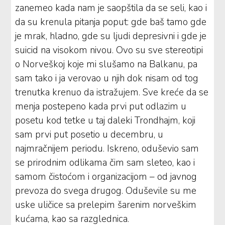
zanemeo kada nam je saopštila da se seli, kao i
da su krenula pitanja poput: gde baš tamo gde
je mrak, hladno, gde su ljudi depresivni i gde je
suicid na visokom nivou. Ovo su sve stereotipi
o Norveškoj koje mi slušamo na Balkanu, pa
sam tako i ja verovao u njih dok nisam od tog
trenutka krenuo da istražujem. Sve kreće da se
menja postepeno kada prvi put odlazim u
posetu kod tetke u taj daleki Trondhajm, koji
sam prvi put posetio u decembru, u
najmračnijem periodu. Iskreno, oduševio sam
se prirodnim odlikama čim sam sleteo, kao i
samom čistoćom i organizacijom – od javnog
prevoza do svega drugog. Oduševile su me
uske uličice sa prelepim šarenim norveškim
kućama, kao sa razglednica.