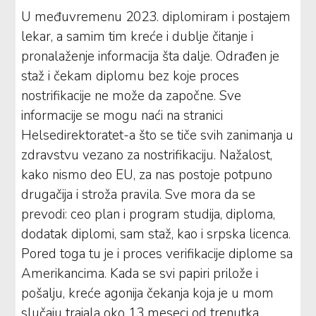
U međuvremenu 2023. diplomiram i postajem
lekar, a samim tim kreće i dublje čitanje i
pronalaženje informacija šta dalje. Odrađen je
staž i čekam diplomu bez koje proces
nostrifikacije ne može da započne. Sve
informacije se mogu naći na stranici
Helsedirektoratet-a što se tiče svih zanimanja u
zdravstvu vezano za nostrifikaciju. Nažalost,
kako nismo deo EU, za nas postoje potpuno
drugačija i stroža pravila. Sve mora da se
prevodi: ceo plan i program studija, diploma,
dodatak diplomi, sam staž, kao i srpska licenca.
Pored toga tu je i proces verifikacije diplome sa
Amerikancima. Kada se svi papiri prilože i
pošalju, kreće agonija čekanja koja je u mom
slučaju trajala oko 13 meseci od trenutka