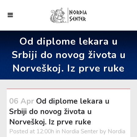
Od diplome lekara u
Srbiji do novog života u
Norveškoj. Iz prve ruke
06 Apr
Od diplome lekara u
Srbiji do novog života u
Norveškoj. Iz prve ruke
Posted at 12:00h
in
Nordia Senter
by
Nordia