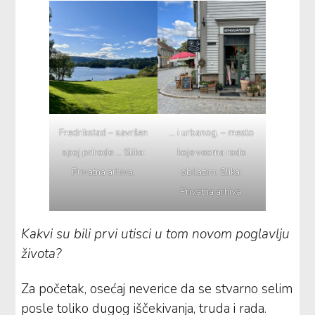
Fredrikstad – savršen
… i urbanog. – mesto
spoj prirode … Slika:
koje veoma rado
Privatna arhiva.
obilazim. Slika:
Privatna arhiva.
Kakvi su bili prvi utisci u tom novom poglavlju
života?
Za početak, osećaj neverice da se stvarno selim
posle toliko dugog iščekivanja, truda i rada.