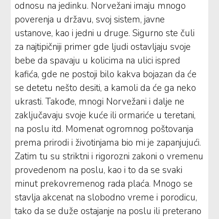
odnosu na jedinku. Norvežani imaju mnogo
poverenja u državu, svoj sistem, javne
ustanove, kao i jedni u druge. Sigurno ste čuli
za najtipičniji primer gde ljudi ostavljaju svoje
bebe da spavaju u kolicima na ulici ispred
kafića, gde ne postoji bilo kakva bojazan da će
se detetu nešto desiti, a kamoli da će ga neko
ukrasti. Takođe, mnogi Norvežani i dalje ne
zaključavaju svoje kuće ili ormariće u teretani,
na poslu itd. Momenat ogromnog poštovanja
prema prirodi i životinjama bio mi je zapanjujući.
Zatim tu su striktni i rigorozni zakoni o vremenu
provedenom na poslu, kao i to da se svaki
minut prekovremenog rada plaća. Mnogo se
stavlja akcenat na slobodno vreme i porodicu,
tako da se duže ostajanje na poslu ili preterano