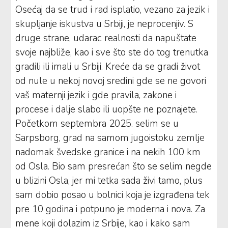
Osećaj da se trud i rad isplatio, vezano za jezik i
skupljanje iskustva u Srbiji, je neprocenjiv. S
druge strane, udarac realnosti da napuštate
svoje najbliže, kao i sve što ste do tog trenutka
gradili ili imali u Srbiji. Kreće da se gradi život
od nule u nekoj novoj sredini gde se ne govori
vaš maternji jezik i gde pravila, zakone i
procese i dalje slabo ili uopšte ne poznajete.
Početkom septembra 2025. selim se u
Sarpsborg, grad na samom jugoistoku zemlje
nadomak švedske granice i na nekih 100 km
od Osla. Bio sam presrećan što se selim negde
u blizini Osla, jer mi tetka sada živi tamo, plus
sam dobio posao u bolnici koja je izgrađena tek
pre 10 godina i potpuno je moderna i nova. Za
mene koji dolazim iz Srbije, kao i kako sam