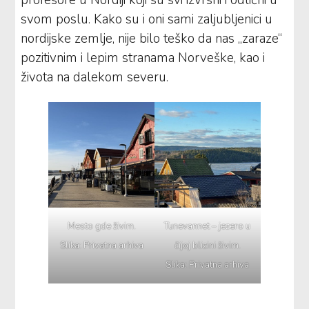
svom poslu. Kako su i oni sami zaljubljenici u
nordijske zemlje, nije bilo teško da nas „zaraze“
pozitivnim i lepim stranama Norveške, kao i
života na dalekom severu.
Mesto gde živim.
Tunevannet – jezero u
Slika: Privatna arhiva
čijoj blizini živim.
Slika: Privatna arhiva