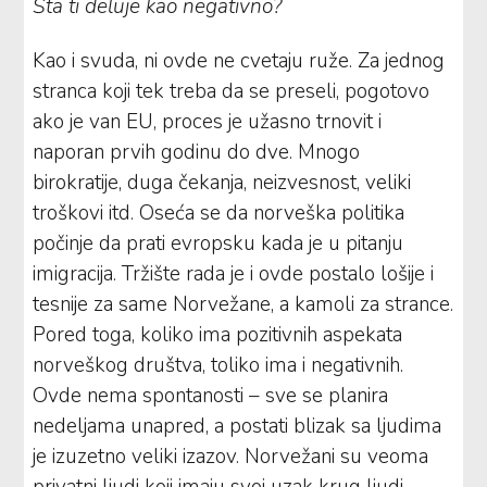
Šta ti deluje kao negativno?
Kao i svuda, ni ovde ne cvetaju ruže. Za jednog
stranca koji tek treba da se preseli, pogotovo
ako je van EU, proces je užasno trnovit i
naporan prvih godinu do dve. Mnogo
birokratije, duga čekanja, neizvesnost, veliki
troškovi itd. Oseća se da norveška politika
počinje da prati evropsku kada je u pitanju
imigracija. Tržište rada je i ovde postalo lošije i
tesnije za same Norvežane, a kamoli za strance.
Pored toga, koliko ima pozitivnih aspekata
norveškog društva, toliko ima i negativnih.
Ovde nema spontanosti – sve se planira
nedeljama unapred, a postati blizak sa ljudima
je izuzetno veliki izazov. Norvežani su veoma
privatni ljudi koji imaju svoj uzak krug ljudi,