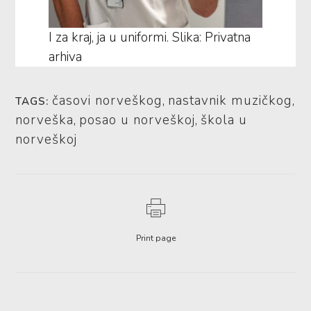
I za kraj, ja u uniformi. Slika: Privatna
arhiva
časovi norveškog
,
nastavnik muzičkog
,
TAGS:
norveška
,
posao u norveškoj
,
škola u
norveškoj
Print page