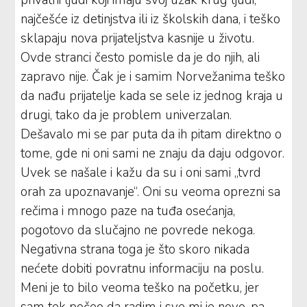
najčešće iz detinjstva ili iz školskih dana, i teško
sklapaju nova prijateljstva kasnije u životu.
Ovde stranci često pomisle da je do njih, ali
zapravo nije. Čak je i samim Norvežanima teško
da nađu prijatelje kada se sele iz jednog kraja u
drugi, tako da je problem univerzalan.
Dešavalo mi se par puta da ih pitam direktno o
tome, gde ni oni sami ne znaju da daju odgovor.
Uvek se našale i kažu da su i oni sami „tvrd
orah za upoznavanje“. Oni su veoma oprezni sa
rečima i mnogo paze na tuđa osećanja,
pogotovo da slučajno ne povrede nekoga.
Negativna strana toga je što skoro nikada
nećete dobiti povratnu informaciju na poslu.
Meni je to bilo veoma teško na početku, jer
sam tek počeo da radim i sve mi je novo, pa