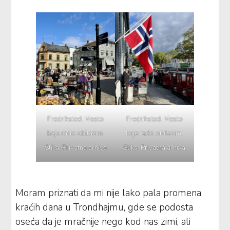
Fredrikstad. Mesto
Fredrikstad. Mesto
koje rado obilazim.
koje rado obilazim.
Slika: Privatna arhiva
Slika: Privatna arhiva
Moram priznati da mi nije lako pala promena
kraćih dana u Trondhajmu, gde se podosta
oseća da je mračnije nego kod nas zimi, ali