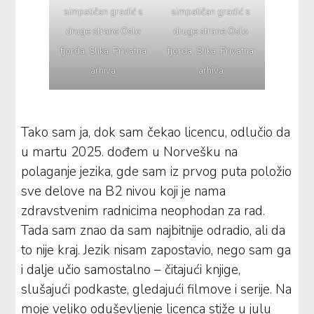
simpatičan gradić s
simpatičan gradić s
druge strane Oslo
druge strane Oslo
fjorda. Slika: Privatna
fjorda. Slika: Privatna
arhiva
arhiva
Tako sam ja, dok sam čekao licencu, odlučio da
u martu 2025. dođem u Norvešku na
polaganje jezika, gde sam iz prvog puta položio
sve delove na B2 nivou koji je nama
zdravstvenim radnicima neophodan za rad.
Tada sam znao da sam najbitnije odradio, ali da
to nije kraj. Jezik nisam zapostavio, nego sam ga
i dalje učio samostalno – čitajući knjige,
slušajući podkaste, gledajući filmove i serije. Na
moje veliko oduševljenje licenca stiže u julu