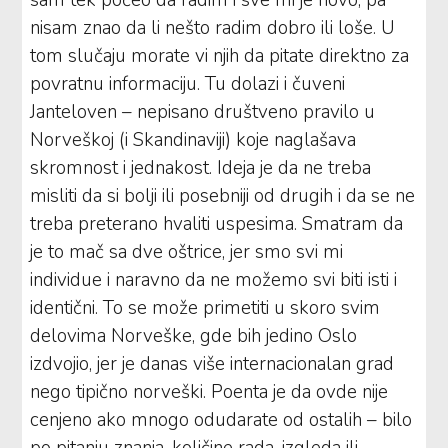
nisam znao da li nešto radim dobro ili loše. U
tom slučaju morate vi njih da pitate direktno za
povratnu informaciju. Tu dolazi i čuveni
Janteloven – nepisano društveno pravilo u
Norveškoj (i Skandinaviji) koje naglašava
skromnost i jednakost. Ideja je da ne treba
misliti da si bolji ili posebniji od drugih i da se ne
treba preterano hvaliti uspesima. Smatram da
je to mač sa dve oštrice, jer smo svi mi
individue i naravno da ne možemo svi biti isti i
identični. To se može primetiti u skoro svim
delovima Norveške, gde bih jedino Oslo
izdvojio, jer je danas više internacionalan grad
nego tipično norveški. Poenta je da ovde nije
cenjeno ako mnogo odudarate od ostalih – bilo
po pitanju znanja, količine rada, izgleda ili