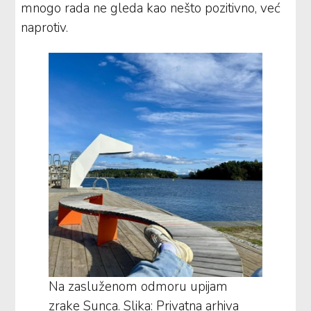
mnogo rada ne gleda kao nešto pozitivno, već
naprotiv.
Na zasluženom odmoru upijam
zrake Sunca. Slika: Privatna arhiva