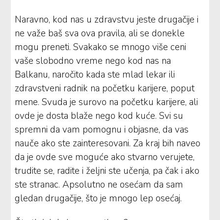
Naravno, kod nas u zdravstvu jeste drugačije i
ne važe baš sva ova pravila, ali se donekle
mogu preneti. Svakako se mnogo više ceni
vaše slobodno vreme nego kod nas na
Balkanu, naročito kada ste mlad lekar ili
zdravstveni radnik na početku karijere, poput
mene. Svuda je surovo na početku karijere, ali
ovde je dosta blaže nego kod kuće. Svi su
spremni da vam pomognu i objasne, da vas
nauče ako ste zainteresovani. Za kraj bih naveo
da je ovde sve moguće ako stvarno verujete,
trudite se, radite i željni ste učenja, pa čak i ako
ste stranac. Apsolutno ne osećam da sam
gledan drugačije, što je mnogo lep osećaj.