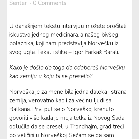
Senter
0 Comments
U današnjem tekstu intervjuu možete pročitati
iskustvo jednog medicinara, a našeg bivšeg
polaznika, koji nam predstavlja Norvešku iz
svog ugla. Tekst i slike – Igor Farkaš Barati.
Kako je došlo do toga da odabereš Norvešku
kao zemlju u koju bi se preselio?
Norveška je za mene bila jedna daleka i strana
zemlja, verovatno kao i za većinu ljudi sa
Balkana. Prvi put se o Norveškoj krenulo
govoriti više kada je moja tetka iz Novog Sada
odlučila da se preseli u Trondhajm, grad treći
po veličini u Norveškoj. Sećam se da sam