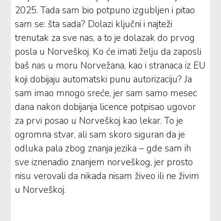
2025. Tada sam bio potpuno izgubljen i pitao
sam se: šta sada? Dolazi ključni i najteži
trenutak za sve nas, a to je dolazak do prvog
posla u Norveškoj. Ko će imati želju da zaposli
baš nas u moru Norvežana, kao i stranaca iz EU
koji dobijaju automatski punu autorizaciju? Ja
sam imao mnogo sreće, jer sam samo mesec
dana nakon dobijanja licence potpisao ugovor
za prvi posao u Norveškoj kao lekar. To je
ogromna stvar, ali sam skoro siguran da je
odluka pala zbog znanja jezika – gde sam ih
sve iznenadio znanjem norveškog, jer prosto
nisu verovali da nikada nisam živeo ili ne živim
u Norveškoj.