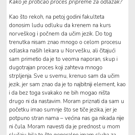
Kako je proticao proces pripreme za odlazak?
Kao što rekoh, na petoj godini fakulteta
donosim ludu odluku da krenem na kurs
norveškog i počnem da učim jezik. Do tog
trenutka nisam znao mnogo o celom procesu
odlaska naših lekara u Norvešku, ali čitajući
sam primetio da je to veoma naporan, skup i
dugotrajan proces koji zahteva mnogo
strpljenja. Sve u svemu, krenuo sam da učim
jezik, jer sam znao da je to najbitniji element, kao
i da bez toga svakako ne bih mogao ništa
drugo ni da nastavim. Moram priznati da sam u
početku imao sumnje što se tiče jezika, jer je
potpuno stran nama – većina nas ga nikada nije
ni čula. Moram navesti da je prednost u mom
slučaju bila to što generalno imam sluha za