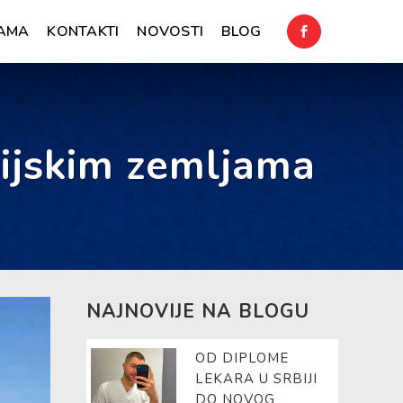
AMA
KONTAKTI
NOVOSTI
BLOG
dijskim zemljama
NAJNOVIJE NA BLOGU
OD DIPLOME
LEKARA U SRBIJI
DO NOVOG