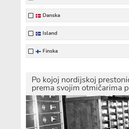
Danska
Island
Finska
Po kojoj nordijskoj preston
prema svojim otmičarima p