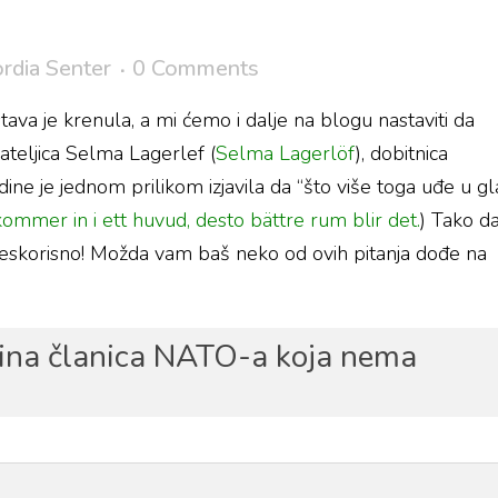
rdia Senter
0 Comments
ava je krenula, a mi ćemo i dalje na blogu nastaviti da
ateljica Selma Lagerlef (
Selma Lagerlöf
), dobitnica
ne je jednom prilikom izjavila da “što više toga uđe u gl
ommer in i ett huvud, desto bättre rum blir det.
) Tako d
beskorisno! Možda vam baš neko od ovih pitanja dođe na
edina članica NATO-a koja nema