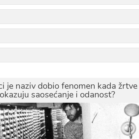
ici je naziv dobio fenomen kada žrtve
okazuju saosećanje i odanost?