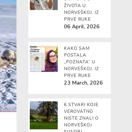
ŽIVOTA U
NORVEŠKOJ. IZ
PRVE RUKE
06 April, 2026
KAKO SAM
POSTALA
„POZNATA“ U
NORVEŠKOJ. IZ
PRVE RUKE
23 March, 2026
6 STVARI KOJE
VEROVATNO
NISTE ZNALI O
NORVEŠKOJ
SVADBI