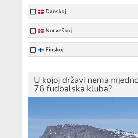
Danskoj
Norveškoj
Finskoj
U kojoj državi nema nijedno
76 fudbalska kluba?