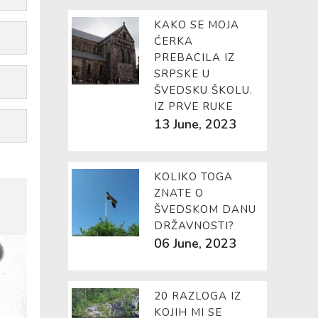
KAKO SE MOJA
ĆERKA
PREBACILA IZ
SRPSKE U
ŠVEDSKU ŠKOLU.
IZ PRVE RUKE
13 June, 2023
KOLIKO TOGA
ZNATE O
ŠVEDSKOM DANU
DRŽAVNOSTI?
06 June, 2023
20 RAZLOGA IZ
KOJIH MI SE