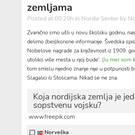
zemljama
Posted at 00:20h
in
Nordia Senter
by
No
Zvanično smo ušli u novu školsku godinu, nast
delimo (bes)korisne informaciije. Švedska spis
Nobelove nagrade za književnost iz 1909. godi
utoliko više mesta u njoj bude”.
(Ju mer som k
tom smislu nijedno znanje nije u potpunosti 
Slagalici ili Stolicama. Nikad se ne zna.
Koja nordijska zemlja je j
sopstvenu vojsku?
www.freepik.com
Norveška