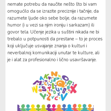
nemate potrebu da naučite nešto što bi vam
omogućilo da se izrazite preciznije i tačnije, da
razumete ljude oko sebe bolje, da razumete
humor (i u vezi sa njim ironiju i sarkazam) ili
govor tela. Učenje jezika u suštini nikada ne bi
trebalo u potpunosti da prestane – to je proces
koji uključuje usvajanje znanja o kulturi i
neverbalnoj komunikaciji unutar te kulture, ali
je i alat za profesionalno i lično usavršavanje.