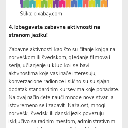
Slika: pixabay.com
4. Izbegavate zabavne aktivnosti na
stranom jeziku!
Zabavne aktivnosti, kao što su čitanje knjiga na
norveškom ili švedskom, gledanje ﬁlmova i
serija, učlanjenje u klub koji se bavi
aktivnostima koje vas inače interesuju,
konverzacione radionice i slično su su sjajan
dodatak standardnim kursevima koje pohađate.
Na ovaj način ćete nauči mnoge nove stvari, a
istovremeno se i zabaviti. Nažalost, mnogi
norveški, švedski ili danski jezik povezuju
isključivo sa radnim mestom, administrativnim