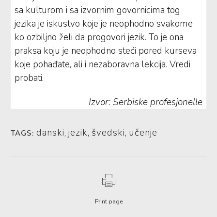
sa kulturom i sa izvornim govornicima tog
jezika je iskustvo koje je neophodno svakome
ko ozbiljno želi da progovori jezik. To je ona
praksa koju je neophodno steći pored kurseva
koje pohađate, ali i nezaboravna lekcija. Vredi
probati.
Izvor: Serbiske profesjonelle
danski
,
jezik
,
švedski
,
učenje
TAGS:
Print page