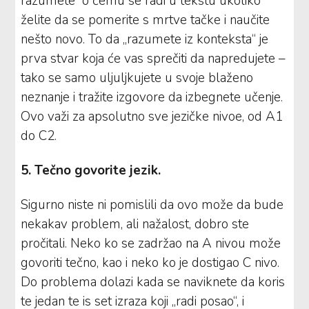
razumete“ o čemu se radi u tekstu ukoliko
želite da se pomerite s mrtve tačke i naučite
nešto novo. To da „razumete iz konteksta“ je
prva stvar koja će vas sprečiti da napredujete –
tako se samo uljuljkujete u svoje blaženo
neznanje i tražite izgovore da izbegnete učenje.
Ovo važi za apsolutno sve jezičke nivoe, od A1
do C2.
5. Tečno govorite jezik.
Sigurno niste ni pomislili da ovo može da bude
nekakav problem, ali nažalost, dobro ste
pročitali. Neko ko se zadržao na A nivou može
govoriti tečno, kao i neko ko je dostigao C nivo.
Do problema dolazi kada se naviknete da koris
te jedan te is set izraza koji „radi posao“, i