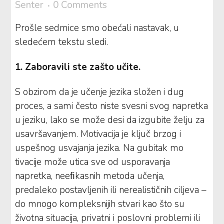
Senter
0 Comments
Prošle sedmice smo obećali nastavak, u
sledećem tekstu sledi.
1. Zaboravili ste zašto učite.
S obzirom da je učenje jezika složen i dug
proces, a sami često niste svesni svog napretka
u jeziku, lako se može desi da izgubite želju za
usavršavanjem. Motivacija je ključ brzog i
uspešnog usvajanja jezika. Na gubitak mo
tivacije može utica sve od usporavanja
napretka, neeﬁkasnih metoda učenja,
predaleko postavljenih ili nerealističnih ciljeva –
do mnogo kompleksnijih stvari kao što su
životna situacija, privatni i poslovni problemi ili