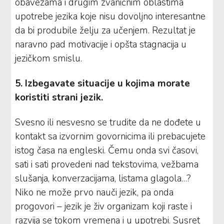
obavezama i drugim zvaničnim oblastima
upotrebe jezika koje nisu dovoljno interesantne
da bi produbile želju za učenjem. Rezultat je
naravno pad motivacije i opšta stagnacija u
jezičkom smislu.
5. Izbegavate situacije u kojima morate
koristiti strani jezik.
Svesno ili nesvesno se trudite da ne dođete u
kontakt sa izvornim govornicima ili prebacujete
istog časa na engleski. Čemu onda svi časovi,
sati i sati provedeni nad tekstovima, vežbama
slušanja, konverzacijama, listama glagola…?
Niko ne može prvo nauči jezik, pa onda
progovori – jezik je živ organizam koji raste i
razvija se tokom vremena i u upotrebi. Susret