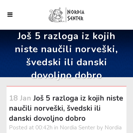
Još 5 razloga iz kojih
niste naučili norveški,
švedski ili danski
dovoljno dobro
18 Jan
Još 5 razloga iz kojih niste
naučili norveški, švedski ili
danski dovoljno dobro
Posted at 00:42h
in
Nordia Senter
by
Nordia