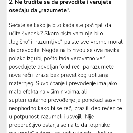
2. Ne trudite se da prevodite i verujete
osećaju da „razumete“.
Sećate se kako je bilo kada ste počinjali da
učite švedski? Skoro ništa vam nije bilo
„logično“ i „razumljivo“, pa ste sve vreme morali
da prevodite. Negde na B nivou se ova navika
polako izgubi, pošto tada verovatno već
posedujete dovoljan fond reči, pa razumete
nove reči i izraze bez prevelikog uplitanja
maternjeg. Suvo čitanje i prevođenje ima jako
malo efekta na višim nivoima, ali
suplementarno prevođenje je ponekad sasvim
neophodno kako bi se reč, izraz ili deo rečenice
u potpunosti razumeli i usvojili. Nije
preporučljivo oslanja se na to da „otprilike