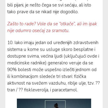
bili pijani, je nešto čega se svi sećaju, ali isto
tako prave da se nikad nije dogodilo.
Zašto to rade? Vole da se “otkače”, ali im ipak
nije odumro osećaj za sramotu.
10. Iako imaju jedan od uređenijih zdravstvenih
sistema u kome su usluge skoro besplatne i
dostupne svima, većina ljudi (uključujući ovde i
medicinske radnike) generalno veruje da se
90% bolesti može uspešno izlečiti jednom od
ili kombinacijom sledeće tri stvari: fizička
aktivnost na svežem vazduhu, riblje ulje, tzv. ??
tran / ?? fiskleverolja, i paracetamol.