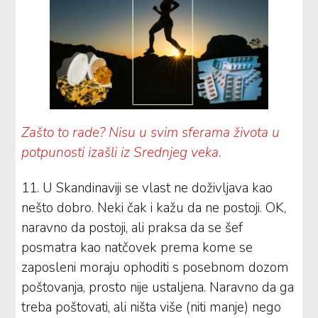
Zašto to rade? Nisu u svim sferama života u
potpunosti izašli iz Srednjeg veka.
11. U Skandinaviji se vlast ne doživljava kao
nešto dobro. Neki čak i kažu da ne postoji. OK,
naravno da postoji, ali praksa da se šef
posmatra kao natčovek prema kome se
zaposleni moraju ophoditi s posebnom dozom
poštovanja, prosto nije ustaljena. Naravno da ga
treba poštovati, ali ništa više (niti manje) nego