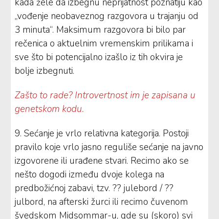
kada žele da izbegnu neprijatnost poznatiju kao
„vođenje neobaveznog razgovora u trajanju od
3 minuta“. Maksimum razgovora bi bilo par
rečenica o aktuelnim vremenskim prilikama i
sve što bi potencijalno izašlo iz tih okvira je
bolje izbegnuti.
Zašto to rade? Introvertnost im je zapisana u
genetskom kodu.
9. Sećanje je vrlo relativna kategorija. Postoji
pravilo koje vrlo jasno reguliše sećanje na javno
izgovorene ili urađene stvari. Recimo ako se
nešto dogodi između dvoje kolega na
predbožićnoj zabavi, tzv. ?? julebord / ??
julbord, na afterski žurci ili recimo čuvenom
švedskom Midsommar-u, gde su (skoro) svi