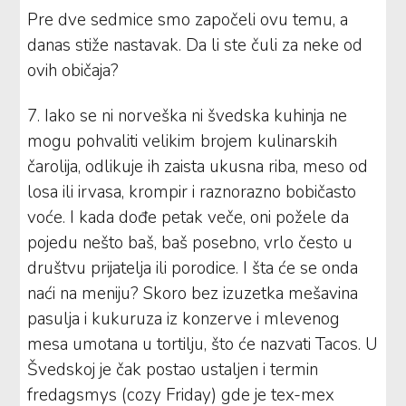
Pre dve sedmice smo započeli ovu temu, a
danas stiže nastavak. Da li ste čuli za neke od
ovih običaja?
7. Iako se ni norveška ni švedska kuhinja ne
mogu pohvaliti velikim brojem kulinarskih
čarolija, odlikuje ih zaista ukusna riba, meso od
losa ili irvasa, krompir i raznorazno bobičasto
voće. I kada dođe petak veče, oni požele da
pojedu nešto baš, baš posebno, vrlo često u
društvu prijatelja ili porodice. I šta će se onda
naći na meniju? Skoro bez izuzetka mešavina
pasulja i kukuruza iz konzerve i mlevenog
mesa umotana u tortilju, što će nazvati Tacos. U
Švedskoj je čak postao ustaljen i termin
fredagsmys (cozy Friday) gde je tex-mex