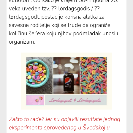
subotom. Od kako je krajem 50-ih godina 20.
veka uveden tzv. ?? lördagsgodis / ??
lørdagsgodt, postao je korisna alatka za
savesne roditelje koji se trude da ograniče
količinu šećera koju njihov podmladak unosi u
organizam.
Zašto to rade? Jer su objavili rezultate jednog
eksperimenta sprovedenog u Švedskoj u