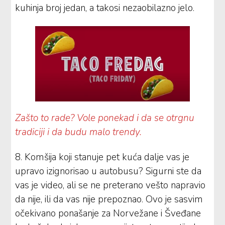
kuhinja broj jedan, a takosi nezaobilazno jelo.
Zašto to rade? Vole ponekad i da se otrgnu
tradiciji i da budu malo trendy.
8. Komšija koji stanuje pet kuća dalje vas je
upravo izignorisao u autobusu? Sigurni ste da
vas je video, ali se ne preterano vešto napravio
da nije, ili da vas nije prepoznao. Ovo je sasvim
očekivano ponašanje za Norvežane i Šveđane