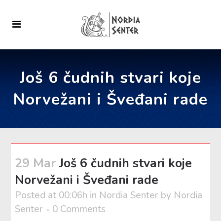
Još 6 čudnih stvari koje
Norvežani i Šveđani rade
29 Mar
Još 6 čudnih stvari koje
Norvežani i Šveđani rade
Posted at 00:06h
in
Nordia Senter
by
Nordia
Senter
0 Comments