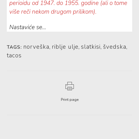
perioidu od 1947. do 1955. godine (ali o tome
više reči nekom drugom prilikom).
Nastaviće se…
norveška
,
riblje ulje
,
slatkisi
,
švedska
,
TAGS:
tacos
Print page