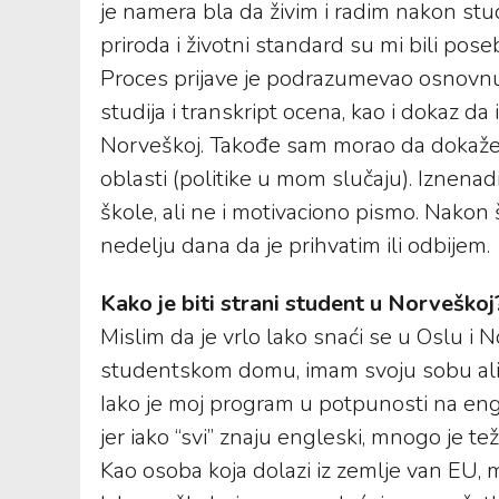
je namera bla da živim i radim nakon stud
priroda i životni standard su mi bili pose
Proces prijave je podrazumevao osnovn
studija i transkript ocena, kao i dokaz d
Norveškoj. Takođe sam morao da dokažem
oblasti (politike u mom slučaju). Iznenadi
škole, ali ne i motivaciono pismo. Nako
nedelju dana da je prihvatim ili odbijem.
Kako je biti strani student u Norveškoj
Mislim da je vrlo lako snaći se u Oslu i 
studentskom domu, imam svoju sobu ali o
Iako je moj program u potpunosti na en
jer iako “svi” znaju engleski, mnogo je tež
Kao osoba koja dolazi iz zemlje van EU, 