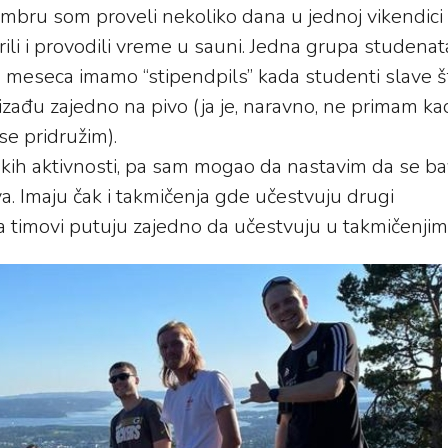
embru som proveli nekoliko dana u jednoj vikendici
narili i provodili vreme u sauni. Jedna grupa studenat
g meseca imamo “stipendpils” kada studenti slave š
 izađu zajedno na pivo (ja je, naravno, ne primam ka
se pridružim).
skih aktivnosti, pa sam mogao da nastavim da se b
ova. Imaju čak i takmičenja gde učestvuju drugi
pa timovi putuju zajedno da učestvuju u takmičenjim