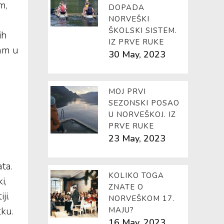
m,
DOPADA
NORVEŠKI
ŠKOLSKI SISTEM.
ih
IZ PRVE RUKE
vam u
30 May, 2023
MOJ PRVI
m
SEZONSKI POSAO
U NORVEŠKOJ. IZ
PRVE RUKE
23 May, 2023
ta.
KOLIKO TOGA
i,
ZNATE O
ji.
NORVEŠKOM 17.
tku.
MAJU?
16 May, 2023