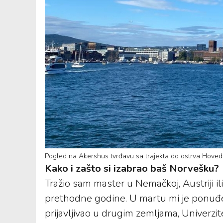
Pogled na Akershus tvrđavu sa trajekta do ostrva Hoved
Kako i zašto si izabrao baš Norvešku?
Tražio sam master u Nemačkoj, Austriji il
prethodne godine. U martu mi je ponuđen
prijavljivao u drugim zemljama, Univerzit