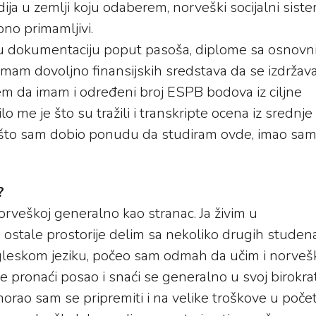
ija u zemlji koju odaberem, norveški socijalni siste
bno primamljivi.
u dokumentaciju poput pasoša, diplome sa osnovn
a imam dovoljno finansijskih sredstava da se izdrža
 da imam i određeni broj ESPB bodova iz ciljne
lo me je što su tražili i transkripte ocena iz srednje
n što sam dobio ponudu da studiram ovde, imao sa
?
Norveškoj generalno kao stranac. Ja živim u
stale prostorije delim sa nekoliko drugih studena
gleskom jeziku, počeo sam odmah da učim i norvešk
e pronaći posao i snaći se generalno u svoj birokrati
morao sam se pripremiti i na velike troškove u poče