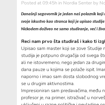
Posted at 09:45h
in
Nordia Senter
by
No
Današnji sagovornik je jedan naš polaznik koji 
svoje iskustvo kao stranca koji je upisao studij
Nickodem doživeo ne samo studiranje, već i život
Reci nam prvo šta studiraš i kako ti izg
Upisao sam master koji se zove Studije mi
studija je potpuno drugačija od svega š
ali ne istovremeno, nego jedan za drug
dana pauze u kojima se polaže ispit. Im
naporno i imao sam dosta slobodnog vr
se u drugim aktivnostima.
Impresioniran sam predavačima, među na
profesor je, na primer, istraživač u no
uključeni u razne političke i nevladine o