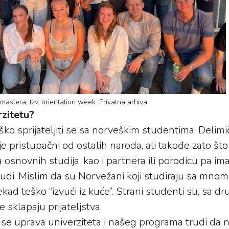
astera, tzv. orientation week. Privatna arhiva
rzitetu?
ško sprijateljiti se sa norveškim studentima. Delim
nje pristupačni od ostalih naroda, ali takođe zato što
 sa osnovnih studija, kao i partnera ili porodicu pa im
di. Mislim da su Norvežani koji studiraju sa mnom
ekad teško “izvući iz kuće”. Strani studenti su, sa d
 sklapaju prijateljstva.
se uprava univerziteta i našeg programa trudi da