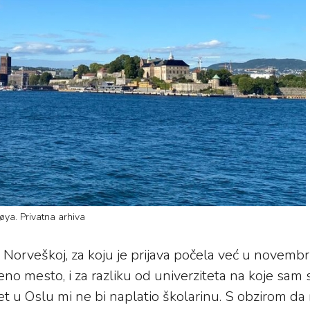
øya. Privatna arhiva
i Norveškoj, za koju je prijava počela već u novemb
o mesto, i za razliku od univerziteta na koje sam 
et u Oslu mi ne bi naplatio školarinu. S obzirom da