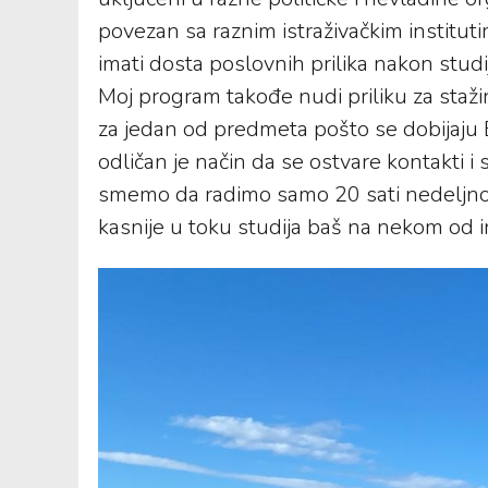
povezan sa raznim istraživačkim institu
imati dosta poslovnih prilika nakon studij
Moj program takođe nudi priliku za staž
za jedan od predmeta pošto se dobijaju 
odličan je način da se ostvare kontakti i
smemo da radimo samo 20 sati nedeljno 
kasnije u toku studija baš na nekom od in