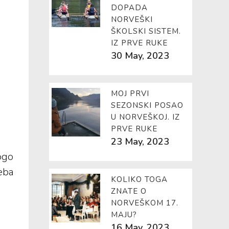
DOPADA
NORVEŠKI
ŠKOLSKI SISTEM.
IZ PRVE RUKE
30 May, 2023
MOJ PRVI
SEZONSKI POSAO
U NORVEŠKOJ. IZ
PRVE RUKE
23 May, 2023
ogo
reba
KOLIKO TOGA
ZNATE O
NORVEŠKOM 17.
MAJU?
16 May, 2023