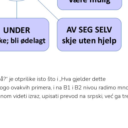
?“ je otprilike isto što i „Hva gjelder dette
ogo ovakvih primera, i na B1 i B2 nivou radimo mn
om videti izraz, upisati prevod na srpski, već ga t