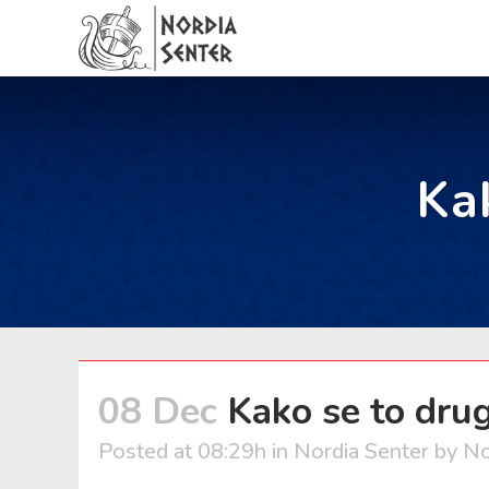
Ka
08 Dec
Kako se to drug
Posted at 08:29h
in
Nordia Senter
by
No