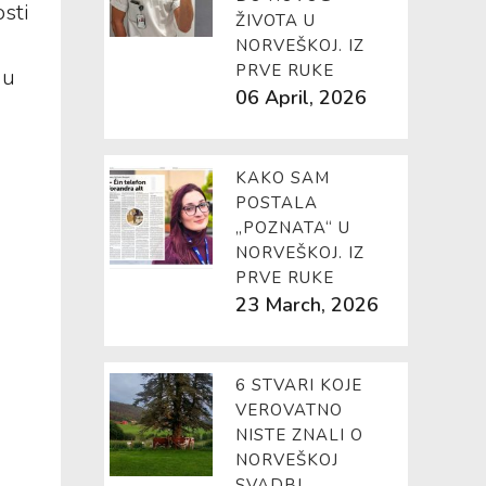
sti
ŽIVOTA U
NORVEŠKOJ. IZ
PRVE RUKE
 u
06 April, 2026
KAKO SAM
POSTALA
„POZNATA“ U
NORVEŠKOJ. IZ
PRVE RUKE
23 March, 2026
6 STVARI KOJE
VEROVATNO
NISTE ZNALI O
NORVEŠKOJ
SVADBI