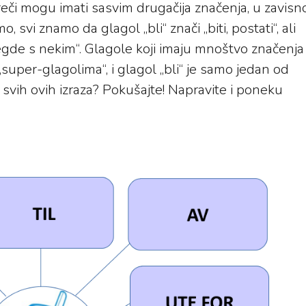
reči mogu imati sasvim drugačija značenja, u zavisno
svi znamo da glagol „bli“ znači „biti, postati“, ali
i negde s nekim“. Glagole koji imaju mnoštvo značenja
„super-glagolima“, i glagol „bli“ je samo jedan od
 svih ovih izraza? Pokušajte! Napravite i poneku