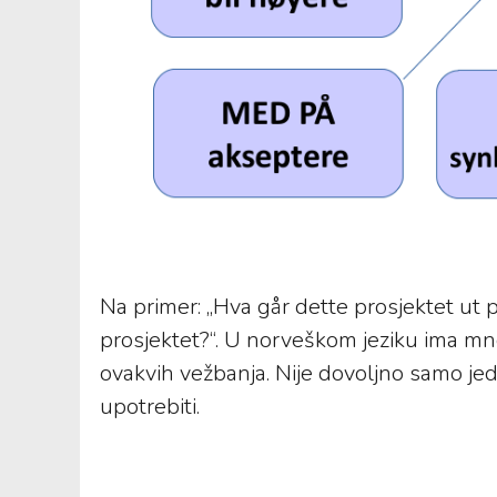
Na primer: „Hva går dette prosjektet ut på
prosjektet?“. U norveškom jeziku ima mn
ovakvih vežbanja. Nije dovoljno samo jedn
upotrebiti.