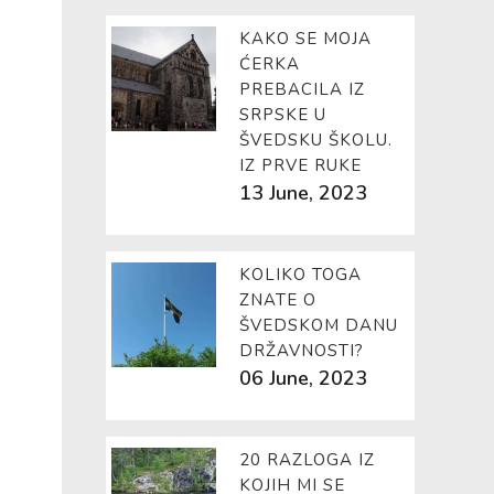
KAKO SE MOJA
ĆERKA
PREBACILA IZ
SRPSKE U
ŠVEDSKU ŠKOLU.
IZ PRVE RUKE
13 June, 2023
KOLIKO TOGA
ZNATE O
ŠVEDSKOM DANU
DRŽAVNOSTI?
06 June, 2023
20 RAZLOGA IZ
KOJIH MI SE