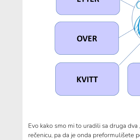
Evo kako smo mi to uradili sa druga dva „
rečenicu, pa da je onda preformulišete p