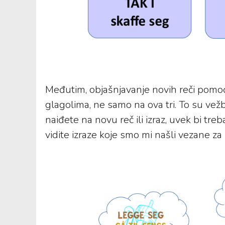
Međutim, objašnjavanje novih reči pomoć
glagolima, ne samo na ova tri. To su vež
naiđete na novu reč ili izraz, uvek bi tr
vidite izraze koje smo mi našli vezane za