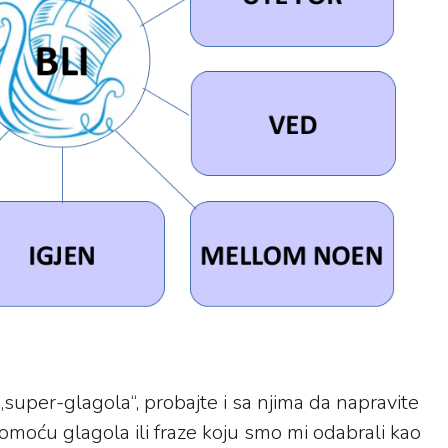
super-glagola“, probajte i sa njima da napravite
omoću glagola ili fraze koju smo mi odabrali kao