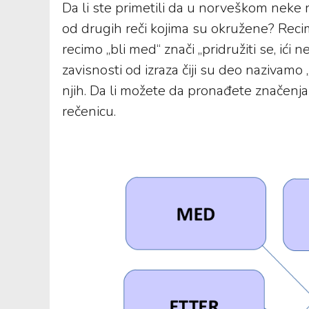
Da li ste primetili da u norveškom neke 
od drugih reči kojima su okružene? Recimo, 
recimo „bli med“ znači „pridružiti se, ić
zavisnosti od izraza čiji su deo nazivamo 
njih. Da li možete da pronađete značenja
rečenicu.