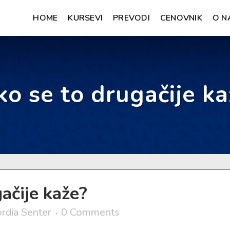
HOME
KURSEVI
PREVODI
CENOVNIK
O N
ko se to drugačije ka
ačije kaže?
rdia Senter
0 Comments