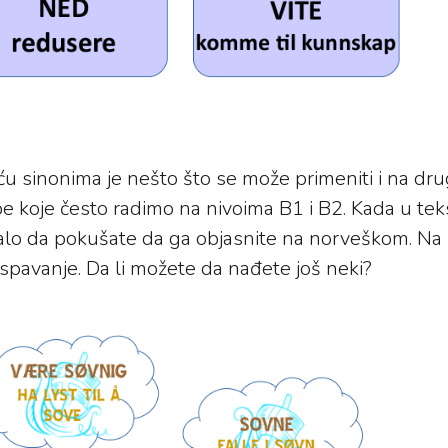
u sinonima je nešto što se može primeniti i na dr
be koje često radimo na nivoima B1 i B2. Kada u tek
ebalo da pokušate da ga objasnite na norveškom. Na s
 spavanje. Da li možete da nađete još neki?