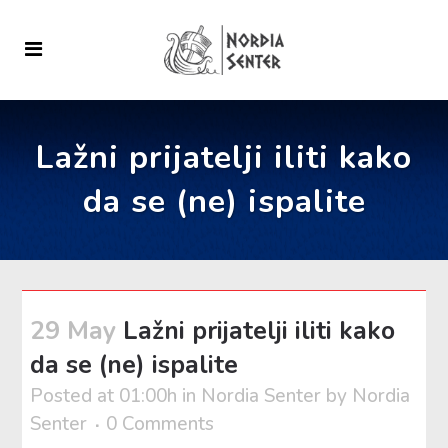
Lažni prijatelji iliti kako
da se (ne) ispalite
29 May
Lažni prijatelji iliti kako
da se (ne) ispalite
Posted at 01:00h
in
Nordia Senter
by
Nordia
Senter
0 Comments