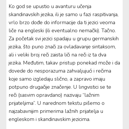
Ko god se upustio u avanturu učenja
skandinavskih jezika, ili je samo u fazi raspitivanja,
vrlo brzo dođe do informacije da ti jezici veoma
liče na engleski (ili eventualno nemački). Tačno.
Za početak svi jezici spadaju u grupu germanskih
jezika, što puno znači za ovladavanje sintaksom,
ali i veliki broj reči zaista liči na reči iz ta dva
jezika. Međutim, takav pristup ponekad može i da
dovede do nesporazuma zahvaljujući i rečima
koje samo izgledaju slično, a zapravo imaju
potpuno drugačije značenje. U lingvistici se te
reči (sasvim opravdano) nazivaju “lažnim
prijateljima”. U narednom tekstu pišemo o
najzabavnijim primerima lažnih prijatelja u
engleskom i skandinavskim jezicima.