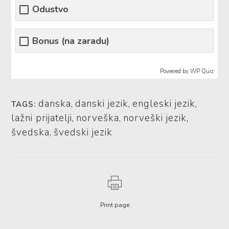
Odustvo
Bonus (na zaradu)
Powered by WP Quiz
danska
,
danski jezik
,
engleski jezik
,
TAGS:
lažni prijatelji
,
norveška
,
norveški jezik
,
švedska
,
švedski jezik
Print page