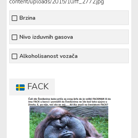
content/uploads/2015/10/ff_2772.jpg
Brzina
Nivo izduvnih gasova
Alkoholisanost vozača
FACK