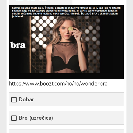
https://www.boozt.com/no/no/wonderbra
Dobar
Bre (uzrečica)