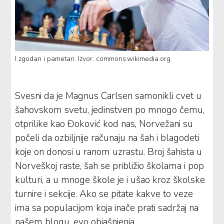
I zgodan i pametan. Izvor: commons.wikimedia.org
Svesni da je Magnus Carlsen samonikli cvet u
šahovskom svetu, jedinstven po mnogo čemu,
otprilike kao Đoković kod nas, Norvežani su
počeli da ozbiljnije računaju na šah i blagodeti
koje on donosi u ranom uzrastu. Broj šahista u
Norveškoj raste, šah se približio školama i pop
kulturi, a u mnoge škole je i ušao kroz školske
turnire i sekcije. Ako se pitate kakve to veze
ima sa populacijom koja inače prati sadržaj na
našem blogu, evo objašnjenja.