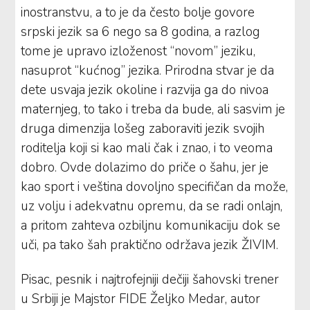
inostranstvu, a to je da često bolje govore
srpski jezik sa 6 nego sa 8 godina, a razlog
tome je upravo izloženost “novom” jeziku,
nasuprot “kućnog” jezika. Prirodna stvar je da
dete usvaja jezik okoline i razvija ga do nivoa
maternjeg, to tako i treba da bude, ali sasvim je
druga dimenzija lošeg zaboraviti jezik svojih
roditelja koji si kao mali čak i znao, i to veoma
dobro. Ovde dolazimo do priče o šahu, jer je
kao sport i veština dovoljno specifičan da može,
uz volju i adekvatnu opremu, da se radi onlajn,
a pritom zahteva ozbiljnu komunikaciju dok se
uči, pa tako šah praktično održava jezik ŽIVIM.
Pisac, pesnik i najtrofejniji dečiji šahovski trener
u Srbiji je Majstor FIDE Željko Medar, autor