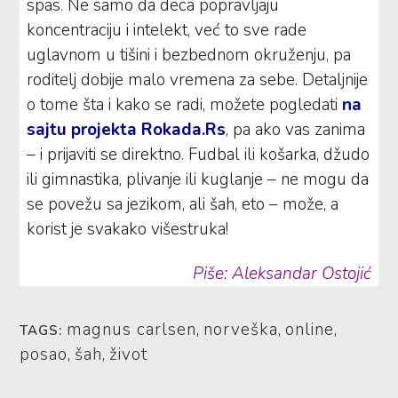
spas. Ne samo da deca popravljaju
koncentraciju i intelekt, već to sve rade
uglavnom u tišini i bezbednom okruženju, pa
roditelj dobije malo vremena za sebe. Detaljnije
o tome šta i kako se radi, možete pogledati
na
sajtu projekta Rokada.Rs
, pa ako vas zanima
– i prijaviti se direktno. Fudbal ili košarka, džudo
ili gimnastika, plivanje ili kuglanje – ne mogu da
se povežu sa jezikom, ali šah, eto – može, a
korist je svakako višestruka!
Piše: Aleksandar Ostojić
magnus carlsen
,
norveška
,
online
,
TAGS:
posao
,
šah
,
život