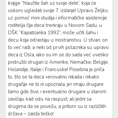
knjige “Naučite šah uz svoje dete”, koja će
uskoro ugledati svoje 7. izdanje! Upravo Željko,
uz pomoć mini studija i informatičke asistencije
roditelja čija deca treniraju u Novom Sadu, u
DŠK “Kapablanka 1992”, može učiti šahu i
decu koja odrastaju u inostranstvu. U stvari, on
to već radi, a neki od prvih polaznika su upravo
deca iz Osla, iako su im se do sada već uveliko
pridružili drugari iz Amerike, Nemačke, Belgije,
Holandije, Italije i Francuske! Posebna je priča
to, što se ta deca verovatno nikada i nikako
drugačije ne bi ni upoznala, jer imaju drugare
tamo gde žive, i eventualno drugare u starom
zavičaju kad odu na raspust, ali jedni sa
drugima da se povežu, a pritom su iz različitih
država – zaista teško!