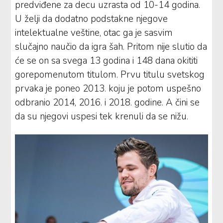
predviđene za decu uzrasta od 10-14 godina.
U želji da dodatno podstakne njegove
intelektualne veštine, otac ga je sasvim
slučajno naučio da igra šah. Pritom nije slutio da
će se on sa svega 13 godina i 148 dana okititi
gorepomenutom titulom. Prvu titulu svetskog
prvaka je poneo 2013. koju je potom uspešno
odbranio 2014, 2016. i 2018. godine. A čini se
da su njegovi uspesi tek krenuli da se nižu.