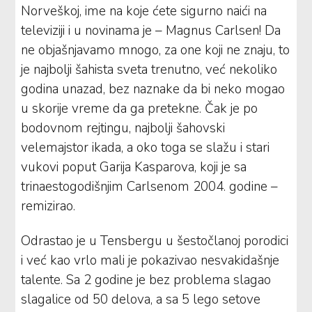
Norveškoj, ime na koje ćete sigurno naići na
televiziji i u novinama je – Magnus Carlsen! Da
ne objašnjavamo mnogo, za one koji ne znaju, to
je najbolji šahista sveta trenutno, već nekoliko
godina unazad, bez naznake da bi neko mogao
u skorije vreme da ga pretekne. Čak je po
bodovnom rejtingu, najbolji šahovski
velemajstor ikada, a oko toga se slažu i stari
vukovi poput Garija Kasparova, koji je sa
trinaestogodišnjim Carlsenom 2004. godine –
remizirao.
Odrastao je u Tensbergu u šestočlanoj porodici
i već kao vrlo mali je pokazivao nesvakidašnje
talente. Sa 2 godine je bez problema slagao
slagalice od 50 delova, a sa 5 lego setove