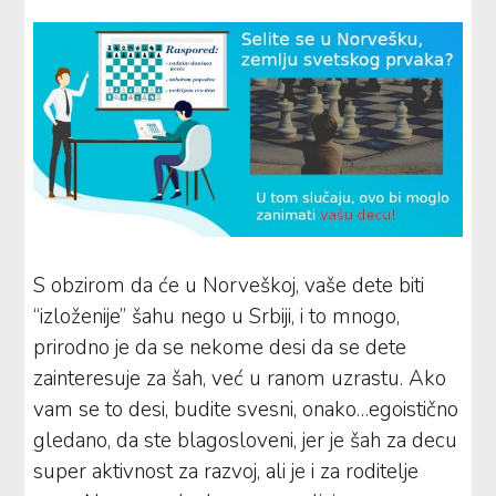
S obzirom da će u Norveškoj, vaše dete biti
“izloženije” šahu nego u Srbiji, i to mnogo,
prirodno je da se nekome desi da se dete
zainteresuje za šah, već u ranom uzrastu. Ako
vam se to desi, budite svesni, onako…egoistično
gledano, da ste blagosloveni, jer je šah za decu
super aktivnost za razvoj, ali je i za roditelje