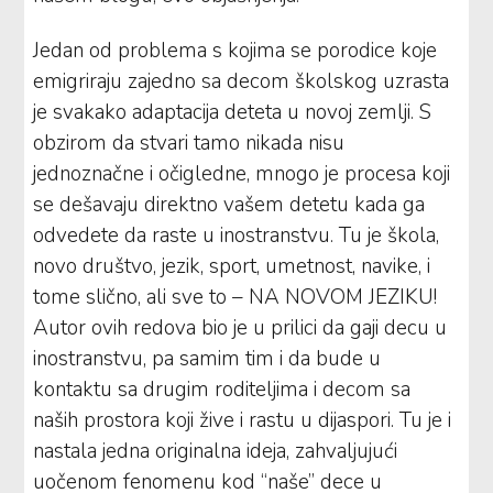
Jedan od problema s kojima se porodice koje
emigriraju zajedno sa decom školskog uzrasta
je svakako adaptacija deteta u novoj zemlji. S
obzirom da stvari tamo nikada nisu
jednoznačne i očigledne, mnogo je procesa koji
se dešavaju direktno vašem detetu kada ga
odvedete da raste u inostranstvu. Tu je škola,
novo društvo, jezik, sport, umetnost, navike, i
tome slično, ali sve to – NA NOVOM JEZIKU!
Autor ovih redova bio je u prilici da gaji decu u
inostranstvu, pa samim tim i da bude u
kontaktu sa drugim roditeljima i decom sa
naših prostora koji žive i rastu u dijaspori. Tu je i
nastala jedna originalna ideja, zahvaljujući
uočenom fenomenu kod “naše” dece u