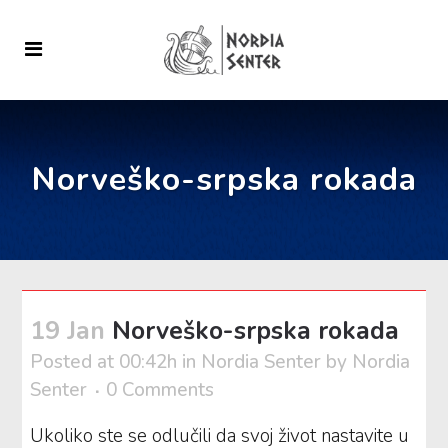
Norveško-srpska rokada
19 Jan
Norveško-srpska rokada
Posted at 00:42h
in
Nordia Senter
by
Nordia
Senter
0 Comments
Ukoliko ste se odlučili da svoj život nastavite u