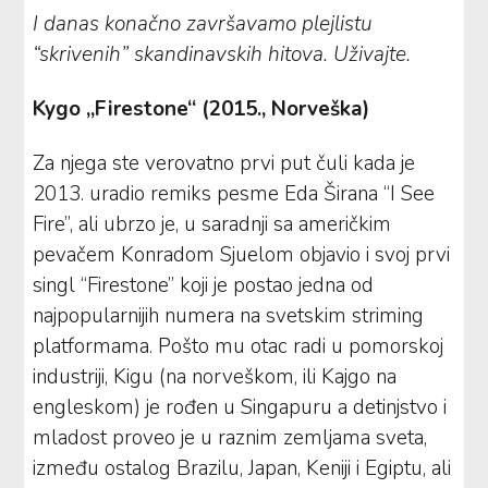
I danas konačno završavamo plejlistu
“skrivenih” skandinavskih hitova. Uživajte.
Kygo „Firestone“ (2015., Norveška)
Za njega ste verovatno prvi put čuli kada je
2013. uradio remiks pesme Eda Širana “I See
Fire”, ali ubrzo je, u saradnji sa američkim
pevačem Konradom Sjuelom objavio i svoj prvi
singl “Firestone” koji je postao jedna od
najpopularnijih numera na svetskim striming
platformama. Pošto mu otac radi u pomorskoj
industriji, Kigu (na norveškom, ili Kajgo na
engleskom) je rođen u Singapuru a detinjstvo i
mladost proveo je u raznim zemljama sveta,
između ostalog Brazilu, Japan, Keniji i Egiptu, ali