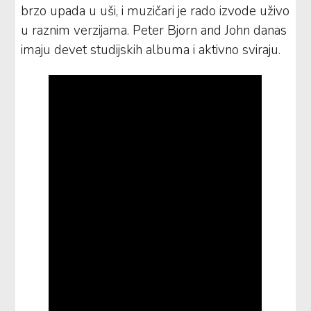
brzo upada u uši, i muzičari je rado izvode uživo
u raznim verzijama. Peter Bjorn and John danas
imaju devet studijskih albuma i aktivno sviraju.