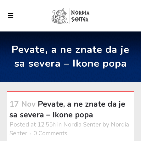
Pevate, a ne znate da je
sa severa – Ikone popa
17 Nov
Pevate, a ne znate da je
sa severa – Ikone popa
Posted at 12:55h
in
Nordia Senter
by
Nordia
Senter
0 Comments