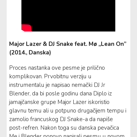
Major Lazer & DJ Snake feat. Mø „Lean On”
(2014., Danska)
Proces nastanka ove pesme je prilično
komplikovan. Prvobitnu verziju u
instrumentalu je napisao nemački DJ Jr
Blender, da bi posle godinu dana Diplo iz
jamajčanske grupe Major Lazer iskoristio
glavnu temu ali u potpuno drugačijem tempu i
zamolio francuskog DJ Snake-a da napiše
post-refren. Nakon toga su danska pevačica
Me i Blender ponovo napisali pesmu u novom