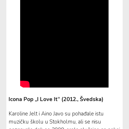
Icona Pop „I Love It“ (2012., Švedska)
Karoline Jelt i Aino Javo su pohađale istu
muzičku školu u Stokholmu, ali se nisu