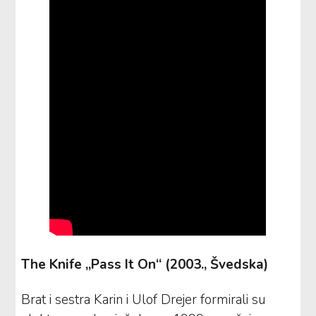
The Knife „Pass It On“ (2003., Švedska)
Brat i sestra Karin i Ulof Drejer formirali su