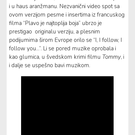
i u haus aranžmanu. Nezvanični video spot sa
ovom verzijom pesme i insertima iz francuskog
filma “Plavo je najtoplija boja” ubrzo je
prestigao originalu verziju, a plesnim
podijumima širom Evrope orilo se “I, I follow, I
follow you…”. Li se pored muzike oprobala i
kao glumica, u švedskom krimi filmu
Tommy
, i
i dalje se uspešno bavi muzikom.