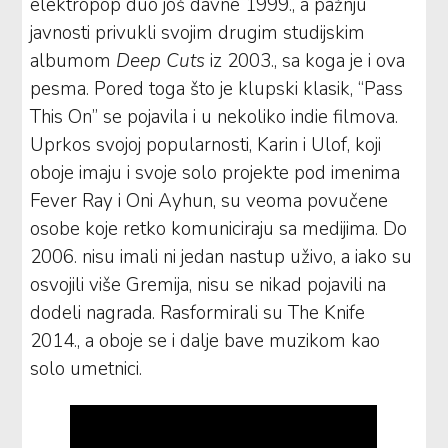
elektropop duo još davne 1999., a pažnju
javnosti privukli svojim drugim studijskim
albumom
Deep Cuts
iz 2003., sa koga je i ova
pesma. Pored toga što je klupski klasik, “Pass
This On” se pojavila i u nekoliko indie filmova.
Uprkos svojoj popularnosti, Karin i Ulof, koji
oboje imaju i svoje solo projekte pod imenima
Fever Ray i Oni Ayhun, su veoma povučene
osobe koje retko komuniciraju sa medijima. Do
2006. nisu imali ni jedan nastup uživo, a iako su
osvojili više Gremija, nisu se nikad pojavili na
dodeli nagrada. Rasformirali su The Knife
2014., a oboje se i dalje bave muzikom kao
solo umetnici.