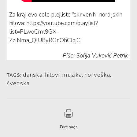
Za kraj, evo cele plejliste “skrivenih” nordijskih
hitova:
https://youtube.com/playlist?
list=PLwoCml9GX-
ZzINma_QlU8yRGnOhCJojCJ
Piše: Sofija Vuković Petrik
danska
,
hitovi
,
muzika
,
norveška
,
TAGS:
švedska
Print page