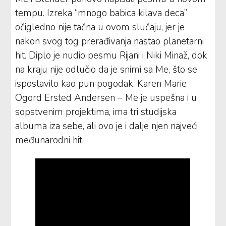
tempu. Izreka “mnogo babica kilava deca”
očigledno nije tačna u ovom slučaju, jer je
nakon svog tog prerađivanja nastao planetarni
hit. Diplo je nudio pesmu Rijani i Niki Minaž, dok
na kraju nije odlučio da je snimi sa Me, što se
ispostavilo kao pun pogodak. Karen Marie
Ogord Ersted Andersen – Me je uspešna i u
sopstvenim projektima, ima tri studijska
albuma iza sebe, ali ovo je i dalje njen najveći
međunarodni hit.