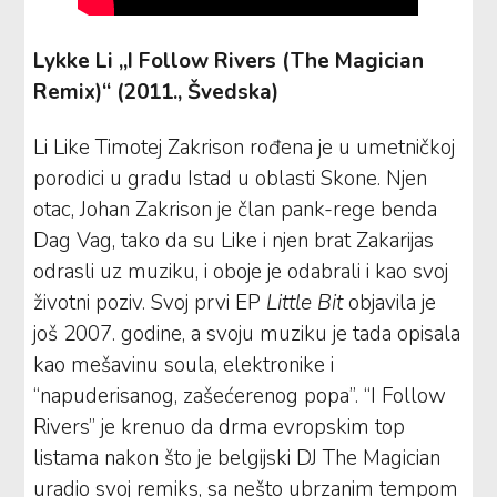
Lykke Li „I Follow Rivers (The Magician
Remix)“ (2011., Švedska)
Li Like Timotej Zakrison rođena je u umetničkoj
porodici u gradu Istad u oblasti Skone. Njen
otac, Johan Zakrison je član pank-rege benda
Dag Vag, tako da su Like i njen brat Zakarijas
odrasli uz muziku, i oboje je odabrali i kao svoj
životni poziv. Svoj prvi EP
Little Bit
objavila je
još 2007. godine, a svoju muziku je tada opisala
kao mešavinu soula, elektronike i
“napuderisanog, zašećerenog popa”. “I Follow
Rivers” je krenuo da drma evropskim top
listama nakon što je belgijski DJ The Magician
uradio svoj remiks, sa nešto ubrzanim tempom