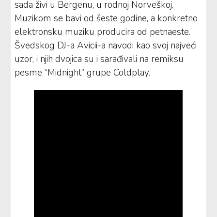
sada živi u Bergenu, u rodnoj Norveškoj.
Muzikom se bavi od šeste godine, a konkretno
elektronsku muziku producira od petnaeste.
Švedskog DJ-a Avicii-a navodi kao svoj najveći
uzor, i njih dvojica su i sarađivali na remiksu
pesme “Midnight” grupe Coldplay.