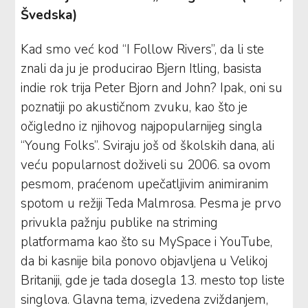
Švedska)
Kad smo već kod “I Follow Rivers”, da li ste
znali da ju je producirao Bjern Itling, basista
indie rok trija Peter Bjorn and John? Ipak, oni su
poznatiji po akustičnom zvuku, kao što je
očigledno iz njihovog najpopularnijeg singla
“Young Folks”. Sviraju još od školskih dana, ali
veću popularnost doživeli su 2006. sa ovom
pesmom, praćenom upečatljivim animiranim
spotom u režiji Teda Malmrosa. Pesma je prvo
privukla pažnju publike na striming
platformama kao što su MySpace i YouTube,
da bi kasnije bila ponovo objavljena u Velikoj
Britaniji, gde je tada dosegla 13. mesto top liste
singlova. Glavna tema, izvedena zviždanjem,