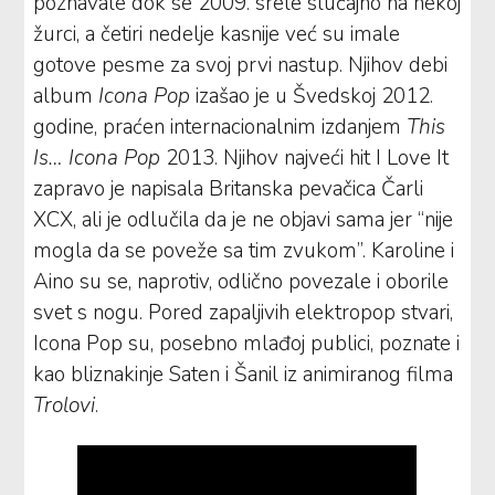
poznavale dok se 2009. srele slučajno na nekoj
žurci, a četiri nedelje kasnije već su imale
gotove pesme za svoj prvi nastup. Njihov debi
album
Icona Pop
izašao je u Švedskoj 2012.
godine, praćen internacionalnim izdanjem
This
Is… Icona Pop
2013. Njihov najveći hit I Love It
zapravo je napisala Britanska pevačica Čarli
XCX, ali je odlučila da je ne objavi sama jer “nije
mogla da se poveže sa tim zvukom”. Karoline i
Aino su se, naprotiv, odlično povezale i oborile
svet s nogu. Pored zapaljivih elektropop stvari,
Icona Pop su, posebno mlađoj publici, poznate i
kao bliznakinje Saten i Šanil iz animiranog filma
Trolovi
.