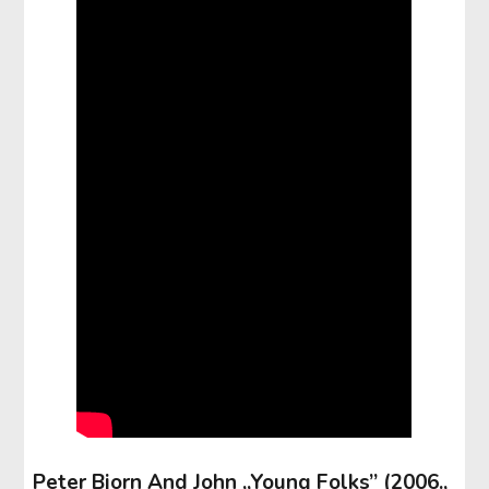
Peter Bjorn And John „Young Folks” (2006.,