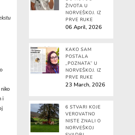
ŽIVOTA U
NORVEŠKOJ. IZ
ekstu
PRVE RUKE
06 April, 2026
KAKO SAM
POSTALA
„POZNATA“ U
ko
NORVEŠKOJ. IZ
PRVE RUKE
23 March, 2026
 niko
 i
6 STVARI KOJE
oj
VEROVATNO
NISTE ZNALI O
NORVEŠKOJ
SVADBI