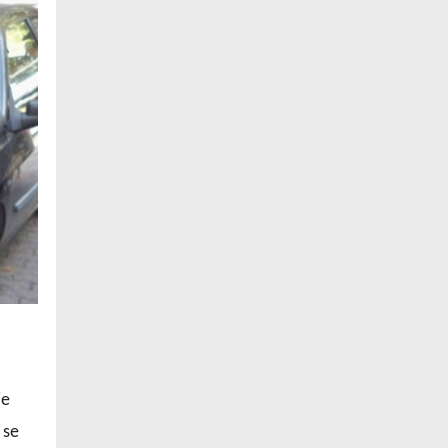
je
 se