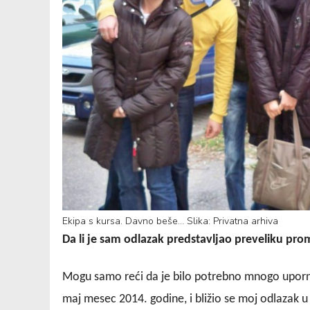
Ekipa s kursa. Davno beše… Slika: Privatna arhiva
Da li je sam odlazak predstavljao preveliku pr
Mogu samo reći da je bilo potrebno mnogo upornost
maj mesec 2014. godine, i bližio se moj odlazak 