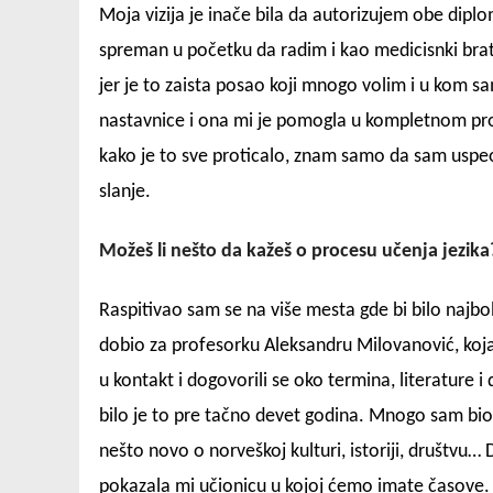
Moja vizija je inače bila da autorizujem obe dipl
spreman u početku da radim i kao medicisnki brat i
jer je to zaista posao koji mnogo volim i u kom 
nastavnice i ona mi je pomogla u kompletnom pro
kako je to sve proticalo, znam samo da sam uspeo
slanje.
Možeš li nešto da kažeš o procesu učenja jezika
Raspitivao sam se na više mesta gde bi bilo najb
dobio za profesorku Aleksandru Milovanović, koja
u kontakt i dogovorili se oko termina, literature 
bilo je to pre tačno devet godina. Mnogo sam bio
nešto novo o norveškoj kulturi, istoriji, društvu…
pokazala mi učionicu u kojoj ćemo imate časove. 