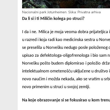
Nacionalni park Jotunheimen. Slika: Privatna arhiva
Da li si i ti Miličin kolega po struci?
I da i ne.
Milica je moja veoma dobra prijateljica 
u razred i koja radi kao medicinska sestra u Norve
se preselila u Norvešku nedugo posle položenog d
upisao za
defektologa-oligofrenologa
i bio sam n
Norvešku pošto budem
diplomirao
i položio
drža
intelektualnom ometenošću uključene u društvo i
novo naučim i možda nekada, ako se vratim u srbi
novo primenim u struci u svojoj zemlji.
Na koje obrazovanje si se fokusirao u kom tren