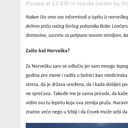
Posted at 12:43h
in
Nordia Senter
by
No
Nakon što smo vas informisali o ispitu iz norveško
delimo priču našeg bivšeg polaznika Bobe Lončarsko
domovine, susretu sa potpuno novom zemljom, kao 
Zašto baš Norveška?
Za Norvešku sam se odlučio jer sam mnogo lepog ču
godina pre mene i radila u bolnici kao medicinska 
stresa, da je država uređena, da i kada dobiješ p
ne sprečava. Takođe me je sama priroda, da kaže
vidim svu tu lepotu koja ova zemlja pruža. Naravn
znatno veće nego u Srbiji i da čovek može sebi da 