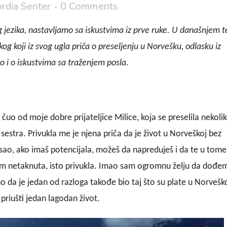
rdia Senter
0 Comments
g jezika, nastavljamo sa iskustvima iz prve ruke. U današnjem t
g koji iz svog ugla priča o preseljenju u Norvešku, odlasku iz
i o iskustvima sa traženjem posla.
o od moje dobre prijateljice Milice, koja se preselila nekoli
sestra. Privukla me je njena priča da je život u Norveškoj bez
osao, ako imaš potencijala, možeš da napreduješ i da te u tome
m netaknuta, isto privukla. Imao sam ogromnu želju da dođem
o da je jedan od razloga takođe bio taj što su plate u Norvešk
priušti jedan lagodan život.