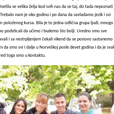
tila se velika želja kod svih nas da se taj, do tada nepoznati j
Trebalo nam je oko godinu i po dana da savladamo jezik i svi
on
položenog kursa. Bila je to jedna odlična grupa ljudi, mnogo
mo podsticali da učimo i budemo što bolji. Uredno smo sve
vali i sa nestrpljenjem čekali vikend da se ponovo sastanemo 
 da smo svi i dalje u Norveškoj posle devet godina i da je sva
red toga smo u kontaktu.