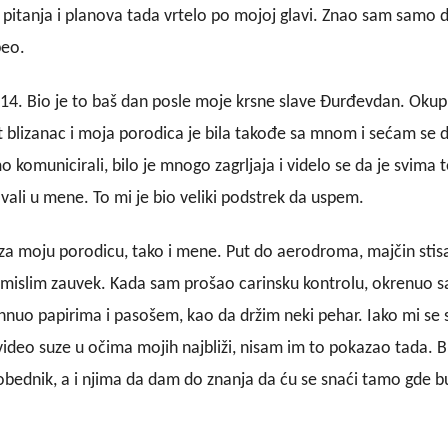
 pitanja i planova tada vrtelo po mojoj glavi. Znao sam samo 
peo.
014. Bio je to baš dan posle moje krsne slave Đurđevdan. Okup
at blizanac i moja porodica je bila takođe sa mnom i sećam se d
komunicirali, bilo je mnogo zagrljaja i videlo se da je svima 
rovali u mene. To mi je bio veliki podstrek da uspem.
za moju porodicu, tako i mene. Put do aerodroma, majčin stis
titi mislim zauvek. Kada sam prošao carinsku kontrolu, okrenuo 
hnuo papirima i pasošem, kao da držim neki pehar. Iako mi se 
ideo suze u očima mojih najbliži, nisam im to pokazao tada. B
obednik, a i njima da dam do znanja da ću se snaći tamo gde 