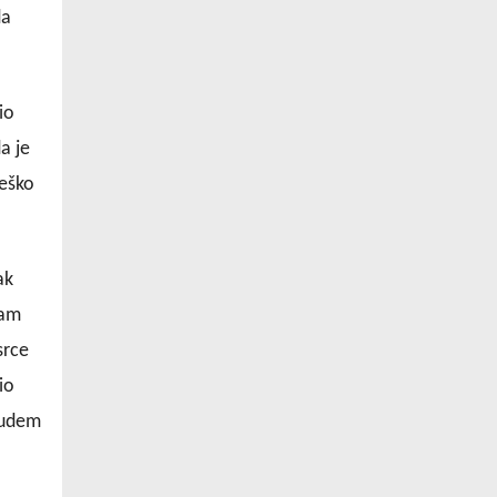
da
io
a je
teško
ak
sam
srce
io
budem