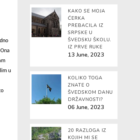
KAKO SE MOJA
ĆERKA
PREBACILA IZ
SRPSKE U
ŠVEDSKU ŠKOLU.
edno
IZ PRVE RUKE
. Ona
13 June, 2023
sam
lim u
KOLIKO TOGA
ZNATE O
to
ŠVEDSKOM DANU
DRŽAVNOSTI?
o
06 June, 2023
20 RAZLOGA IZ
KOJIH MI SE