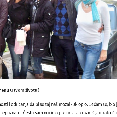
omenu u tvom životu?
i i odricanja da bi se taj naš mozaik sklopio. Sećam se, bio 
u nepoznato. Često sam noćima pre odlaska razmišljao kako ću