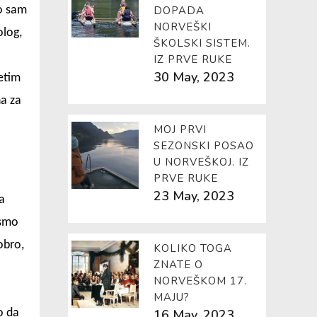
io sam
DOPADA
NORVEŠKI
olog,
ŠKOLSKI SISTEM.
IZ PRVE RUKE
30 May, 2023
etim
a za
MOJ PRVI
SEZONSKI POSAO
U NORVEŠKOJ. IZ
PRVE RUKE
23 May, 2023
a
 smo
obro,
KOLIKO TOGA
ZNATE O
NORVEŠKOM 17.
MAJU?
o da
16 May, 2023