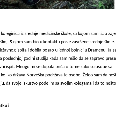
i koleginica iz srednje medicinske škole, sa kojom sam išao zaj
škoj. S
njom sam
bio u kontaktu posle završene srednje škole
ržavnog ispita i dobila posao u jednoj bolnici u Dramenu. Ja 
a poslednjoj godini studija kada sam rešio da se zapravo prese
vni ispit. Mnogo mi se dopala priča o tome kako su osobe sa
 koliko država Norveška podržava te osobe. Želeo sam da neš
ju, da svoje iskustvo podelim sa svojim kolegama i da to nešt
utku?