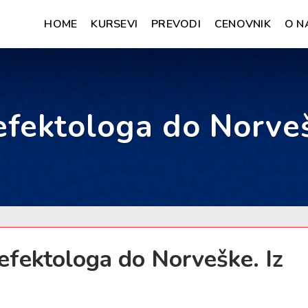
HOME
KURSEVI
PREVODI
CENOVNIK
O N
fektologa do Norvešk
fektologa do Norveške. Iz