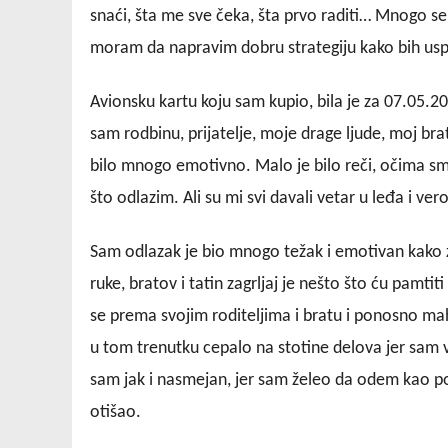
snaći, šta me sve čeka, šta prvo raditi… Mnogo se
moram da napravim dobru strategiju kako bih us
Avionsku kartu koju sam kupio, bila je za 07.05.2
sam rodbinu, prijatelje, moje drage ljude, moj br
bilo mnogo emotivno. Malo je bilo reči, očima smo 
što odlazim. Ali su mi svi davali vetar u leđa i ve
Sam odlazak je bio mnogo težak i emotivan kako 
ruke, bratov i tatin zagrljaj je nešto što ću pam
se prema svojim roditeljima i bratu i ponosno ma
u tom trenutku cepalo na stotine delova jer sam v
sam jak i nasmejan, jer sam želeo da odem kao p
otišao.