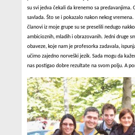
su svi jedva čekali da krenemo sa predavanjima. Ose
savlada. Što se i pokazalo nakon nekog vremena. 
članovi iz moje grupe su se preselili nedugo nakk
ambicioznih, mladih i obrazovanih. Jedni druge s
obaveze, koje nam je profesorka zadavala, ispunja
učimo zajedno norveški jezik. Sada mogu da kažem
nas postigao dobre rezultate
na svom polju. A po