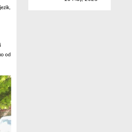
ezik,
i
ko od