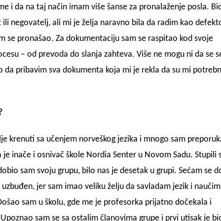
ome i da na taj način imam više šanse za pronalaženje posla. B
li negovatelj, ali mi je želja naravno bila da radim kao defekt
sam se pronašao. Za dokumentaciju sam se raspitao kod svoje
cesu – od prevoda do slanja zahteva. Više ne mogu ni da se s
 da pribavim sva dokumenta koja mi je rekla da su mi potrebn
?
olje krenuti sa učenjem norveškog jezika i mnogo sam preporuk
 je inače i osnivač škole Nordia Senter u Novom Sadu. Stupili
i dobio sam svoju grupu, bilo nas je desetak u grupi. Sećam se d
 uzbuđen, jer sam imao veliku želju da savladam jezik i naučim
 Došao sam u školu, gde me je profesorka prijatno dočekala i
Upoznao sam se sa ostalim članovima grupe i prvi utisak je bi